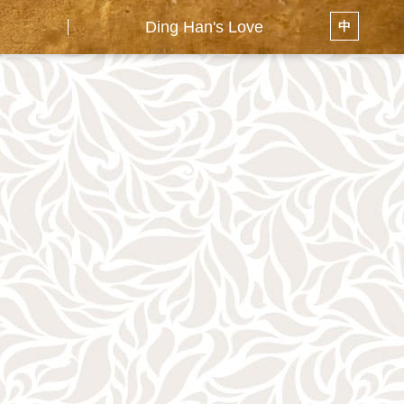
Ding Han's Love
中