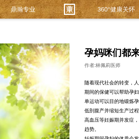
鼎瀚专业
360°健康关怀
孕妈咪们都来
作者:林佩莉医师
随着现代社会的转变，
期间的保健可以帮助孕妇
单运动可以目的地锻炼
低剖腹产并缩短生产过
高血压等妊娠期并发症
趋势。
妊娠期间孕妇的体质会