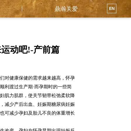
鼎瀚关爱
EN
运动吧!-产前篇
人们对健康保健的需求越来越高，怀孕
顺利渡过生产期·而孕期时的一些简
孕妇肌力肌群，使关节韧带松弛柔软降
程，减少产后出血、妊娠期糖尿病妊娠
，也可减少孕妇及胎儿不良的体重增长
发生改变，孕妇在怀孕早期出现妊娠反