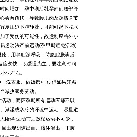
娠时间增加，孕中期后乳孕妇们腰部脊
重心会向前移，导致腰肌肉及踝膝关节
也容易压迫下腔静脉，可能引起下肢水
增加了受伤的可能性，故运动应格外小
易运动法产前运动(孕早期避免活动)
屈膝，用鼻腔深呼吸，待腹腔胀满后
意速度勿快，以缓慢为主，要注意时间
1小时左右。
地、洗衣服、做饭都可以·但如果妊娠
适当减少家务劳动。
少活动，而怀孕期所有运动应都不以
热、潮湿或寒冷的环境中运动，尽量避
人陪伴·运动前后放松运动不可少，
一旦出现阴道出血、液体漏出、下腹