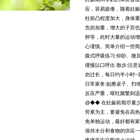
应，容易疲倦，随着妊
柱前凸程度加大，身体
负担加重，增大的子宫
肿等，此时大量的运动
心谨慎。简单介绍一些简
腹式呼吸练习:仰卧、微
缓慢以口呼出·散步:注
勿过长，每日约半小时~
日常家务:如擦桌子、扫
反应严重，呕吐频繁则
@◆◆ 在妊娠前期尽量
劳累为主，要避免在高
免单独运动，最好都有家
保持水分和食物的供应·